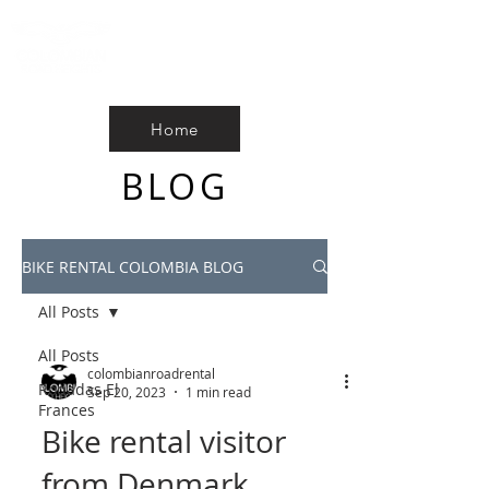
Home
BLOG
BIKE RENTAL COLOMBIA BLOG
All Posts
All Posts
colombianroadrental
Rodadas El
Sep 20, 2023
1 min read
Frances
Bike rental visitor
from Denmark